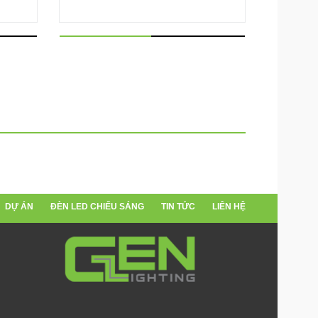
DỰ ÁN
ĐÈN LED CHIẾU SÁNG
TIN TỨC
LIÊN HỆ