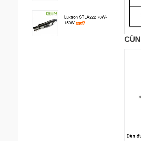
Luxtron STLA222 70W-
150W
CÙN
Đèn đ