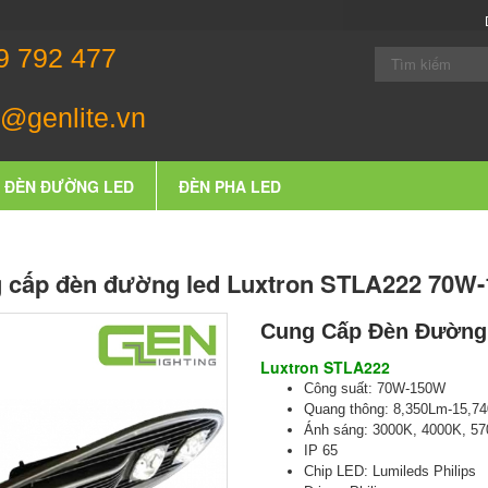
9 792 477
@genlite.vn
ĐÈN ĐƯỜNG LED
ĐÈN PHA LED
 cấp đèn đường led Luxtron STLA222 70W
Cung Cấp Đèn Đường
Luxtron STLA222
Công suất: 70
W-150W
Quang thông: 8,350Lm-15,7
Ánh sáng: 3000K, 4000K, 5
IP
65
Chip LED: Lumileds Philips