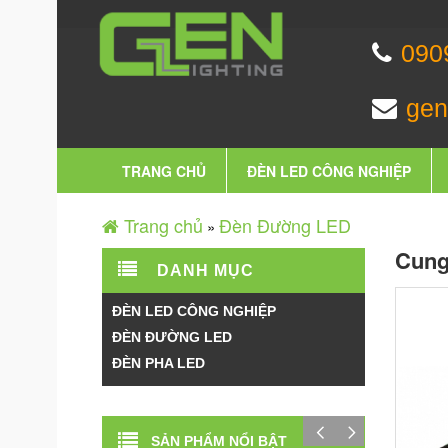
090
gen
TRANG CHỦ
ĐÈN LED CÔNG NGHIỆP
Trang chủ
Đèn Đường LED
»
Cung
DANH MỤC
ĐÈN LED CÔNG NGHIỆP
ĐÈN ĐƯỜNG LED
ĐÈN PHA LED
SẢN PHẨM NỔI BẬT