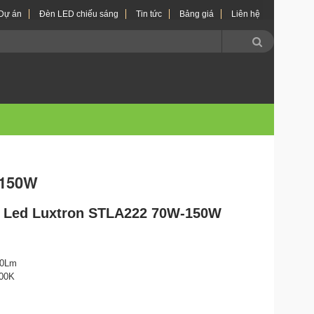
Dự án
Đèn LED chiếu sáng
Tin tức
Bảng giá
Liên hệ
-150W
 Led Luxtron STLA222 70W-150W
40Lm
700K