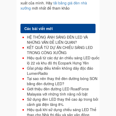
xuất của mình. Hãy
tải bảng giá đèn nhà
xưởng
mới nhất để tham khảo
Các bài viết mới
HỆ THỐNG ÁNH SÁNG ĐÈN LED VÀ
NHỮNG VẤN ĐỀ LIÊN QUAN?
KẾT QUẢ TỪ DỰ ÁN CHIẾU SÁNG LED
TRONG CÔNG XƯỞNG
Hiệu quả từ các dự án chiếu sáng LED quốc
lộ 22 và khu đô thị Ecopark Hưng Yên
Gỉai pháp điều khiển không dây độc đáo
LumenRadio
Tại sao nên thay thế đèn đường bóng SON
bằng đèn đường LED?
Giới thiệu đèn đường LED RoadForce
Malaysia với những tính năng nổi bật
Sử dụng đèn LED thay thế cao áp trong bối
cảnh giá điện tăng 8%
Hiệu quả khi sử dụng chiếu sáng LED Thể
thao cho Nhà thi đấu và sân vận động