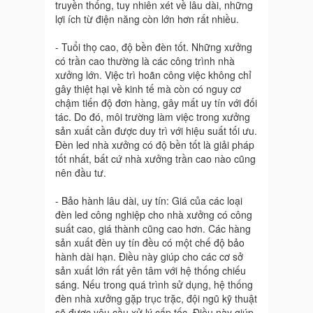
truyền thống, tuy nhiên xét về lâu dài, những
lợi ích từ điện năng còn lớn hơn rất nhiều.
- Tuổi thọ cao, độ bền đèn tốt. Những xưởng
có trần cao thường là các công trình nhà
xưởng lớn. Việc trì hoãn công việc không chỉ
gây thiệt hại về kinh tế mà còn có nguy cơ
chậm tiến độ đơn hàng, gây mất uy tín với đối
tác. Do đó, môi trường làm việc trong xưởng
sản xuất cần được duy trì với hiệu suất tối ưu.
Đèn led nhà xưởng có độ bền tốt là giải pháp
tốt nhất, bất cứ nhà xưởng trần cao nào cũng
nên đầu tư.
- Bảo hành lâu dài, uy tín: Giá của các loại
đèn led công nghiệp cho nhà xưởng có công
suất cao, giá thành cũng cao hơn. Các hàng
sản xuất đèn uy tín đều có một chế độ bảo
hành dài hạn. Điều này giúp cho các cơ sở
sản xuất lớn rất yên tâm với hệ thống chiếu
sáng. Nếu trong quá trình sử dụng, hệ thống
đèn nhà xưởng gặp trục trặc, đội ngũ kỹ thuật
sẽ được yêu cầu xử lý cấp tốc. Điều này giúp