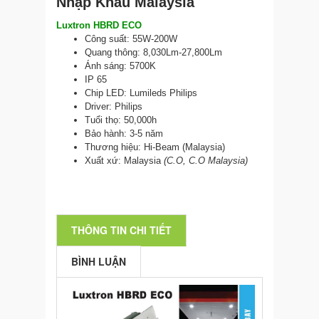
Nhập Khẩu Malaysia
Luxtron HBRD ECO
Công suất: 5
5W-200W
Quang thông: 8,030Lm-27,800Lm
Ánh sáng: 5700K
IP
65
Chip LED: Lumileds Philips
Driver: Philips
Tuổi thọ: 50,000h
Bảo hành: 3-5 năm
Thương hiệu: Hi-Beam (Malaysia)
Xuất xứ: Malaysia
(C.O, C.O Malaysia)
THÔNG TIN CHI TIẾT
BÌNH LUẬN