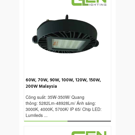
60W, 70W, 90W, 100W, 120W, 150W,
Đèn nhà máy 70W-2
200W Malaysia
Công suất: 35W-350W/ Quang
Công suất: 70W-240
thông: 5282Lm-48928Lm/ Ánh sáng:
thông: 7,400Lm-25,9
3000K, 4000K, 5700K/ IP 65/ Chip LED:
5700K/ IP 54/65/ Chip
Lumileds ...