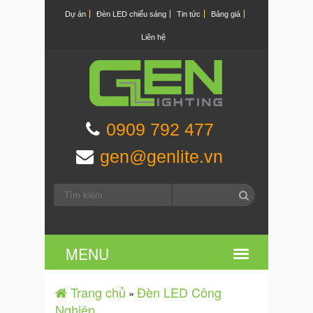
Dự án
Đèn LED chiếu sáng
Tin tức
Bảng giá
Liên hệ
0909 792 477
gen@genlite.vn
Trang chủ
Đèn LED Công
»
Nghiệp