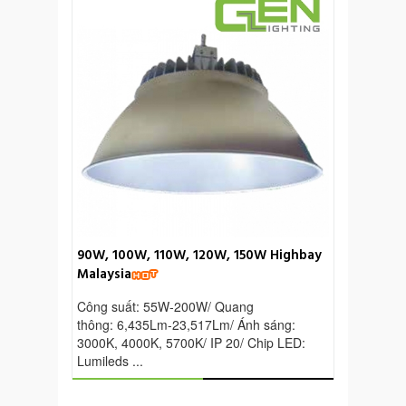
Đèn led 150W, 200
Schreder
90W, 100W, 110W, 120W, 150W Highbay
Công suất: 150W-250
Malaysia
15,000Lm-25,000Lm/ Á
Công suất: 55W-200W/ Quang
Trắng ấm, Trắng trung 
thông: 6,435Lm-23,517Lm/ Ánh sáng:
3000K, 4000K, 5700K/ IP 20/ Chip LED:
Lumileds ...