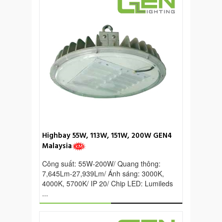
85W, 120W, 155W, 22
Highbay 55W, 113W, 151W, 200W GEN4
Malaysia
Công suất: 85W-225W
Công suất: 55W-200W/ Quang thông:
11,000Lm-30,000Lm/ 
7,645Lm-27,939Lm/ Ánh sáng: 3000K,
6500K/ IP 65/ IK 07/ C
4000K, 5700K/ IP 20/ Chip LED: Lumileds
...